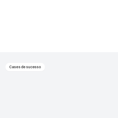
Cases de sucesso
Grandes
projetos
nascem
aqui