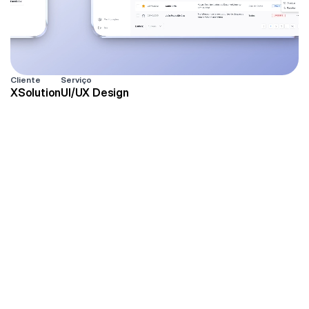
Cliente
Serviço
XSolution
UI/UX Design
Do
caos
burocrático
à
clareza
digital
O desafio não era apenas técnico, mas 
fundamentalmente humano: como fazer um sistema 
robusto funcionar para perfis completamente 
diferentes? O prefeito precisa de visão estratégica, o 
servidor de ferramentas operacionais, o cidadão de 
simplicidade para solicitar serviços. 

A Maatz conduziu discovery completo mapeando os 
fluxos a partir da documentação compartilhada pelo 
cliente,  depois traduziu essa complexidade em 